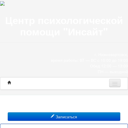
Центр психологической
помощи "Инсайт"
г. Нижневартовск,
время работы: ВТ — ВС с 10:00 до 19:00
Обед 12:00 — 13:00
ПН — выходной
Программы
Консультации
Записаться
О нас