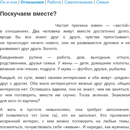
Он и она
|
Отношения
|
Работа
|
Самопознание
|
Семья
Поскучаем вместе?
Частая причина измен — «застой»
в отношениях. Два человека живут вместе достаточно долго,
вроде бы все знают друг о друге, чувства приостывают,
не происходит ничего нового, они не развиваются духовно и не
развивают друг друга. Болото.
Ежедневная рутина — работа, дом, выходные, отпуск,
родственники, друзья семьи. У жены — дети, домашние хлопоты,
вязание или чтение, подруги. У мужа — футбол, друзья, рыбалка.
Каждый, по сути, живет своими интересами и оба живут «рядом»
друг с другом. Оба мало интересуется жизнью друг друга, общих
интересов нет. Оставшись вдвоем, они не знают, чем им заняться,
о чем поговорить, вместе им скучно. Тоска зеленая. Знакомая
для кого-то картина?
А жить в пустоте невыносимо, она требует заполнения.
И появляется тот (или та), кто ее заполнит. Кто проявляет
искренний интерес, с кем можно поговорить на любые темы,
посмеяться, почувствовать себя «живым». И нередко, как мужчины,