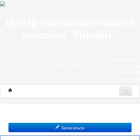
Центр психологической
помощи "Инсайт"
г. Нижневартовск,
время работы: ВТ — ВС с 10:00 до 19:00
Обед 12:00 — 13:00
ПН — выходной
Программы
Консультации
Записаться
О нас