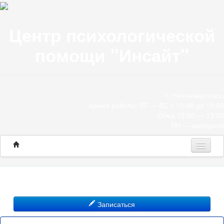
Центр психологической
помощи "Инсайт"
г. Нижневартовск,
время работы: ВТ — ВС с 10:00 до 19:00
Обед 12:00 — 13:00
ПН — выходной
Программы
Консультации
Записаться
О нас