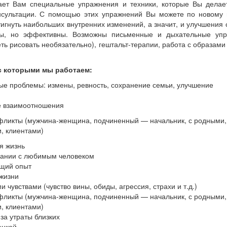
дает Вам специальные упражнения и техники, которые Вы делае
нсультации. С помощью этих упражнений Вы можете по новому 
игнуть наибольших внутренних изменений, а значит, и улучшения 
ты, но эффективны. Возможны письменные и дыхательные упр
еть рисовать необязательно), гештальт-терапии, работа с образами
с которыми мы работаем:
е проблемы: измены, ревность, сохранение семьи, улучшение
е взаимоотношения
фликты (мужчина-женщина, подчиненный — начальник, с родными,
и, клиентами)
я жизнь
вании с любимым человеком
щий опыт
 жизни
и чувствами (чувство вины, обиды, агрессия, страхи и т.д.)
фликты (мужчина-женщина, подчиненный — начальник, с родными,
и, клиентами)
-за
утраты близких
енкой