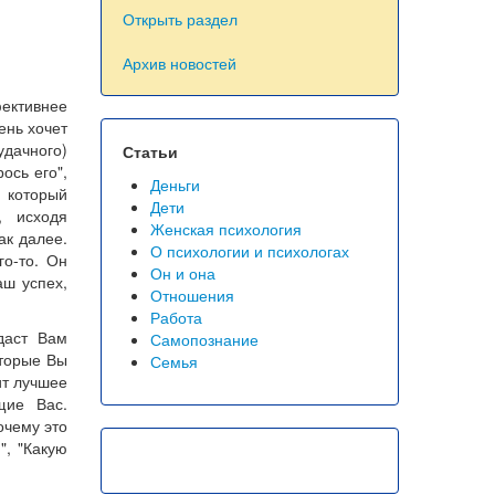
Открыть раздел
Архив новостей
фективнее
ень хочет
удачного)
Статьи
ось его",
Деньги
 который
Дети
, исходя
Женская психология
ак далее.
О психологии и психологах
го-то. Он
Он и она
аш успех,
Отношения
Работа
даст Вам
Самопознание
оторые Вы
Семья
ит лучшее
щие Вас.
очему это
", "Какую