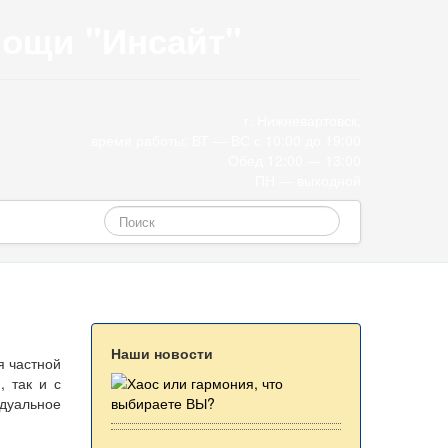
мощи "Инсайт"
г. Нижневартовск,
время работы: ВТ — ВС с 10:00 до 19:00
Обед 12:00 — 13:00
ПН — выходной
Наши новости
я частной
, так и с
дуальное