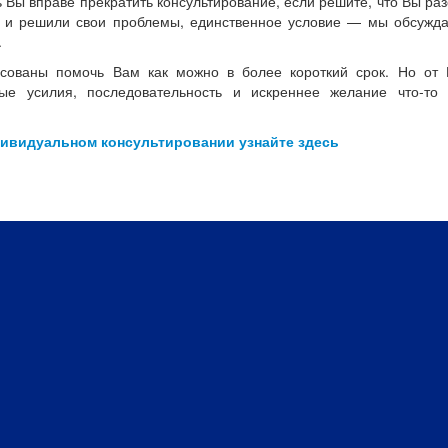
ь Вы вправе прекратить консультирование, если решите, что Вы ра
и и решили свои проблемы, единственное условие — мы обсужд
.
есованы помочь Вам как можно в более короткий срок. Но от 
ые усилия, последовательность и искреннее желание что-то 
дивидуальном консультировании узнайте здесь