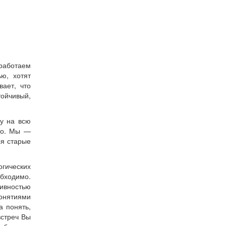
работаем
ю, хотят
вает, что
ойчивый,
ку на всю
ато. Мы —
ся старые
гических
обходимо.
сивностью
понятиями
а понять,
встреч Вы