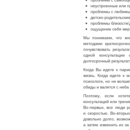
неустроенные или 
проблемы с любимы
детско-родительски
проблемы близости/
ощущение себя жер
Мы понимаем, что мно
методами краткосрочн
почувствовать результ
одной консультации 
долгосрочный результат
Когда Вы идете к пари
жизнь. Когда идете к 
психологи, но не волше
обиды и валятся с неба 
Поэтому, если хотит
консультаций или трени
Во-первых, все люди р
и скоростью. Во-вторы
довольно долго, возмож
а затем изменить их за