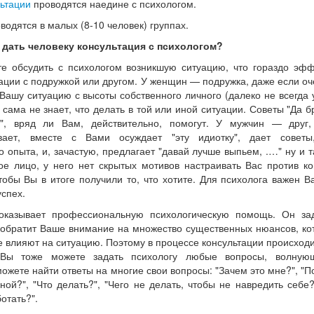
ьтации
проводятся наедине с психологом.
водятся в малых (8-10 человек) группах.
 дать человеку консультация с психологом?
те обсудить с психологом возникшую ситуацию, что гораздо эф
ации с подружкой или другом. У женщин — подружка, даже если оч
Вашу ситуацию с высоты собственного личного (далеко не всегда 
сама не знает, что делать в той или иной ситуации. Советы "Да бр
", вряд ли Вам, действительно, помогут. У мужчин — друг,
вает, вместе с Вами осуждает "эту идиотку", дает советы
о опыта, и, зачастую, предлагает "давай лучше выпьем, .…" ну и т
е лицо, у него нет скрытых мотивов настраивать Вас против ко
тобы Вы в итоге получили то, что хотите. Для психолога важен В
успех.
 оказывает профессиональную психологическую помощь. Он за
обратит Ваше внимание на множество существенных нюансов, к
е влияют на ситуацию. Поэтому в процессе консультации происход
 Вы тоже можете задать психологу любые вопросы, волную
ожете найти ответы на многие свои вопросы: "Зачем это мне?", "П
ой?", "Что делать?", "Чего не делать, чтобы не навредить себе?
отать?".