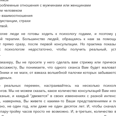
проблемные отношения с мужчинами или женщинами
м человеком
е взаимоотношения
дистанции, страхи
твой.
гие люди не готовы ходить к психологу годами, и поэтому 
ой терапии. Большинство людей, обращаясь к нам за помощь
ат прямо сразу, после первой консультации. Но практика показы
с психологом недостаточно, чтобы получить реальный, уст
.
кмахеру, Вы не просите у него сделать вам стрижку или причес
массажисту, Вы понимаете, что одного сеанса Вам будет малов
бники и не маги, от взмаха волшебной палочки которых забывают
деньги.
е реальных перемен, настраивайтесь на несколько психоло
нгов. Мы не можем сказать, какое количество консультаций Вам не
азные, и каждый "движется" в своих изменениях с разной интен
х, наверняка, Вы живете с какими-то Ваши представлениями и 
но, не один год, или даже не один десяток лет. И, чтобы сначал
 пару-тройку часов просто не возможно. И, в-третьих, количество 