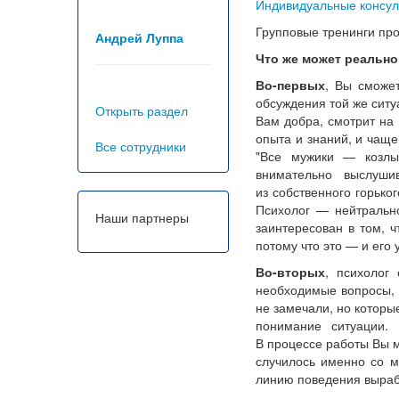
Индивидуальные консул
Групповые тренинги про
Андрей Луппа
Что же может реально
Во-первых
, Вы сможе
обсуждения той же ситу
Открыть раздел
Вам добра, смотрит на 
опыта и знаний, и чаще 
Все сотрудники
"Все мужики — козлы
внимательно выслуши
из собственного горьког
Психолог — нейтрально
Наши партнеры
заинтересован в том, ч
потому что это — и его 
Во-вторых
, психолог
необходимые вопросы, 
не замечали, но которы
понимание ситуации.
В процессе работы Вы м
случилось именно со мн
линию поведения выраб