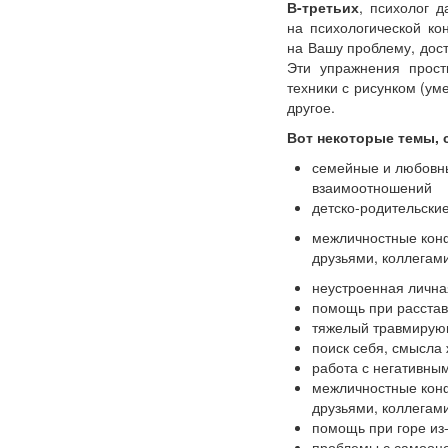
В-третьих
, психолог 
на психологической ко
на Вашу проблему, дост
Эти упражнения прос
техники с рисунком (ум
другое.
Вот некоторые темы, 
семейные и любовны
взаимоотношений
детско-родительски
межличностные кон
друзьями, коллегам
неустроенная лична
помощь при расста
тяжелый травмирую
поиск себя, смысла
работа с негативным
межличностные кон
друзьями, коллегам
помощь при горе
из
проблемы с самооц