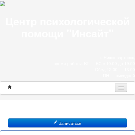
Центр психологической
помощи "Инсайт"
г. Нижневартовск,
время работы: ВТ — ВС с 10:00 до 19:00
Обед 12:00 — 13:00
ПН — выходной
Программы
Консультации
Записаться
О нас