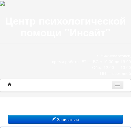
Центр психологической
помощи "Инсайт"
г. Нижневартовск,
время работы: ВТ — ВС с 10:00 до 19:00
Обед 12:00 — 13:00
ПН — выходной
Программы
Консультации
Записаться
О нас